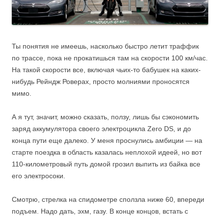
Ты понятия не имеешь, насколько быстро летит траффик
по трассе, пока не прокатишься там на скорости 100 км/час.
На такой скорости все, включая чьих-то бабушек на каких-
нибудь Рейндж Роверах, просто молниями проносятся
мимо.
А я тут, значит, можно сказать, ползу, лишь бы сэкономить
заряд аккумулятора своего электроцикла Zero DS, и до
конца пути еще далеко. У меня проснулись амбиции — на
старте поездка в область казалась неплохой идеей, но вот
110-километровый путь домой грозил выпить из байка все
его электросоки.
Смотрю, стрелка на спидометре сползла ниже 60, впереди
подъем. Надо дать, эхм, газу. В конце концов, встать с