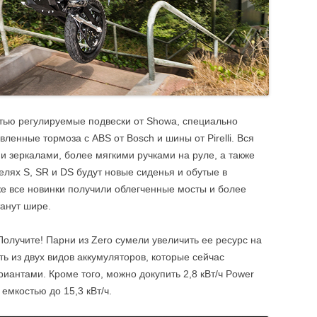
стью регулируемые подвески от Showa, специально
енные тормоза с ABS от Bosch и шины от Pirelli. Вся
 зеркалами, более мягкими ручками на руле, а также
лях S, SR и DS будут новые сиденья и обутые в
же все новинки получили облегченные мосты и более
анут шире.
олучите! Парни из Zero сумели увеличить ее ресурс на
ь из двух видов аккумуляторов, которые сейчас
ариантами. Кроме того, можно докупить 2,8 кВт/ч Power
емкостью до 15,3 кВт/ч.