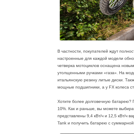
В частности, покупателей ждут полно
настроенные для каждой модели обновл
четверка мотоциклов оснащена новыми
утолщенными ручками «газа». На моде
итальянскую резину литые диски. Так
мощные подшипники, а у FX колеса ст
Хотите более долговечную батарею? П
10%. Как и раньше, вы можете выбират
представлены 9,4 кВт/ч и 12,5 кВт/ч в
Tank и получить батарею с суммарной 