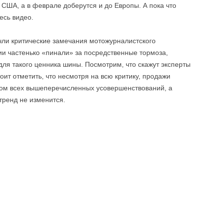
 США, а в феврале доберутся и до Европы. А пока что
есь видео.
учли критические замечания мотожурналистского
и частенько «пинали» за посредственные тормоза,
ля такого ценника шины. Посмотрим, что скажут эксперты
оит отметить, что несмотря на всю критику, продажи
етом всех вышеперечисленных усовершенствований, а
тренд не изменится.