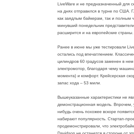
LiveWare и не предназначенный для с
на днях отправился в турне по США. 
как заядлым байкерам, так и полным ч
минувший понедельник представители
расширится и на европейские страны.
Ранее в июне мы уже тестировали Live
остались под впечатлением. Классиче
цилиндров 60 градусов заменен в не
электромотор, благодаря чему машина 
момента) и комфорт. Крейсерская скоро
запас хода – 53 мили.
Вышеуказанные характеристики не яв
демонстрационная модель. Впрочем, у 
нибудь очень похожее вскоре появитс
набирают популярность. Стартап-прое
продемонстрировали, что электробайк
Davidson не останется в стороне от эт