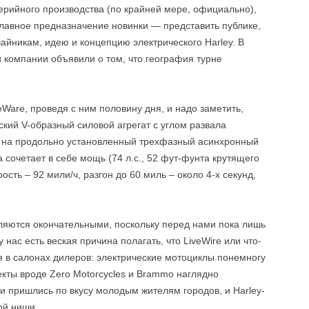
ерийного производства (по крайней мере, официально),
Главное предназначение новинки — представить публике,
айникам, идею и концепцию электрического Harley. В
 компании объявили о том, что география турне
Ware, проведя с ним половину дня, и надо заметить,
ский V-образный силовой агрегат с углом развала
м на продольно установленный трехфазный асинхронный
сочетает в себе мощь (74 л.с., 52 фут-фунта крутящего
сть – 92 мили/ч, разгон до 60 миль – около 4-х секунд,
ляются окончательными, поскольку перед нами пока лишь
нас есть веская причина полагать, что LiveWire или что-
я в салонах дилеров: электрические мотоциклы понемногу
кты вроде Zero Motorcycles и Brammo наглядно
и пришлись по вкусу молодым жителям городов, и Harley-
ой ниши.